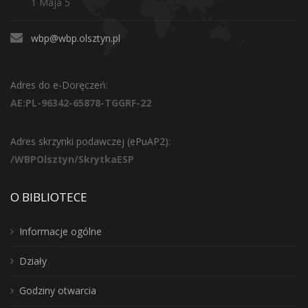
1 Maja 5
wbp@wbp.olsztyn.pl
Adres do e-Doręczeń:
AE:PL-96342-65878-TGGRF-22
Adres skrzynki podawczej (ePuAP2):
/WBPOlsztyn/SkrytkaESP
O BIBLIOTECE
Informacje ogólne
Działy
Godziny otwarcia