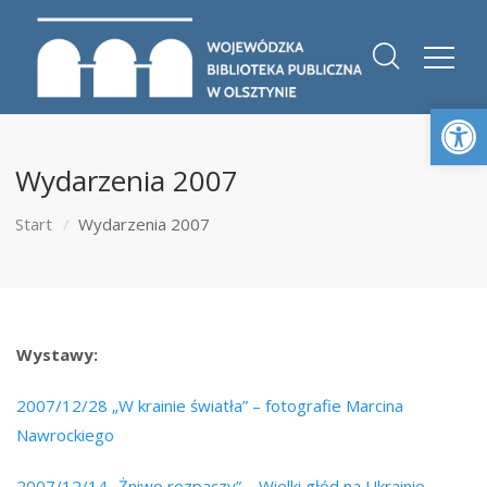
Otwórz 
Wydarzenia 2007
Start
Wydarzenia 2007
Wystawy:
2007/12/28 „W krainie światła” – fotografie Marcina
Nawrockiego
2007/12/14 „Żniwo rozpaczy” – Wielki głód na Ukrainie