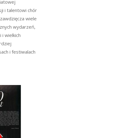
wiatowej
ji i talentowi chór
 zawdzięcza wiele
cznych wydarzeń,
i wielkich
rdziej
ach i festiwalach