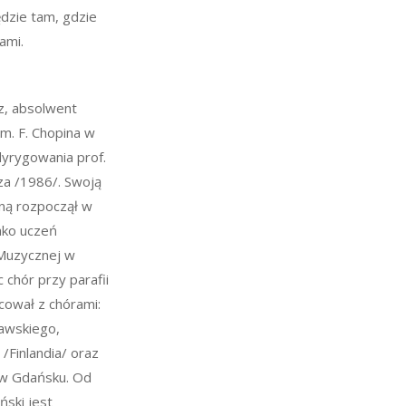
ędzie tam, gdzie
ami.
z, absolwent
m. F. Chopina w
dyrygowania prof.
za /1986/. Swoją
zną rozpoczął w
ako uczeń
Muzycznej w
 chór przy parafii
cował z chórami:
awskiego,
 /Finlandia/ oraz
 w Gdańsku. Od
ński jest