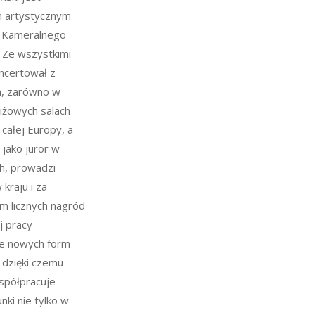
m artystycznym
u Kameralnego
. Ze wszystkimi
ncertował z
, zarówno w
stiżowych salach
całej Europy, a
 jako juror w
h, prowadzi
kraju i za
em licznych nagród
j pracy
je nowych form
 dzięki czemu
spółpracuje
nki nie tylko w