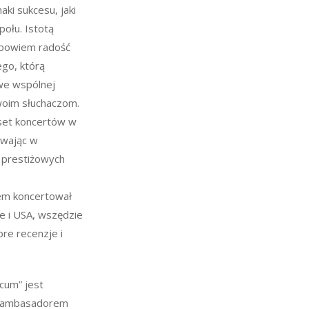
aki sukcesu, jaki
połu. Istotą
 bowiem radość
go, którą
 we wspólnej
woim słuchaczom.
aset koncertów w
iewając w
i prestiżowych
.
m koncertował
ie i USA, wszędzie
re recenzje i
cum” jest
 ambasadorem