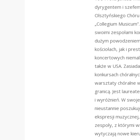
dyrygentem i szefe
Olsztyńskiego Chór
„Collegium Musicum”
swoimi zespołami ko
dużym powodzeniem
kościołach, jak i pre
koncertowych niemal 
także w USA. Zasiada
konkursach chóralnyc
warsztaty chóralne w 
granicą. Jest laureat
i wyróżnień. W swoje
nieustannie poszuku
ekspresji muzycznej,
zespoły, z którymi w
wytyczają nowe kieru