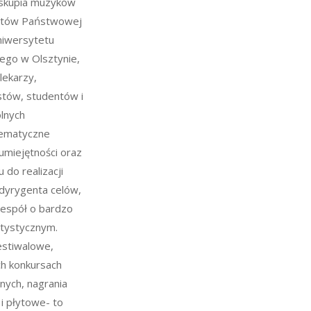
 skupia muzyków
ntów Państwowej
niwersytetu
ego w Olsztynie,
 lekarzy,
tów, studentów i
ólnych
tematyczne
 umiejętności oraz
 do realizacji
dyrygenta celów,
zespół o bardzo
tystycznym.
estiwalowe,
h konkursach
znych, nagrania
 i płytowe- to