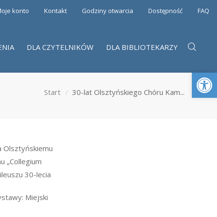
oje konto
Kontakt
Godziny otwarcia
Dostępność
FAQ
ENIA
DLA CZYTELNIKÓW
DLA BIBLIOTEKARZY
Otwórz 
Start
30-lat Olsztyńskiego Chóru Kam...
 Olsztyńskiemu
u „Collegium
ileuszu 30-lecia
stawy: Miejski