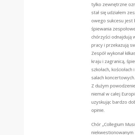
tylko zewnętrzne ozn
stał się udziałem zes
owego sukcesu jest
śpiewania zespołowe
chórzyści odnajdują
pracy i przekazują s
Zespół wykonał kilk
kraju i zagranicą, śp
szkołach, kościołach 
salach koncertowych
Z dużym powodzenie
niemal w całej Europ
uzyskując bardzo dob
opinie.
Chór „Collegium Musi
niekwestionowanym