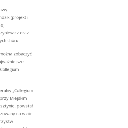
awy:
dzik (projekt i
ne)
zyniewicz oraz
ych chóru
 można zobaczyć
ajważniejsze
 Collegium
eralny „Collegium
 przy Miejskim
sztynie, powstał
izowany na wzór
arzystw