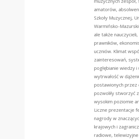
muzycznych zespół,
amatorów, absolwe
Szkoły Muzycznej, U
Warmińsko-Mazurski
ale także nauczycieli,
prawników, ekonomis
uczniów. Klimat wsp
zainteresowań, sys
pogłębianie wiedzy i
wytrwałość w dążeniu
postawionych przez 
pozwoliły stworzyć 
wysokim poziomie ar
Liczne prezentacje f
nagrody w znaczącyc
krajowych i zagranic
radiowe, telewizyjne