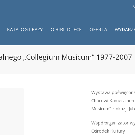
M
KATALOG I BAZY
O BIBLIOTECE
OFERTA
WYDARZ
ralnego „Collegium Musicum” 1977-2007
Wystawa poświęcona
Chórowi Kameralnem
Musicum” z okazji Jub
Współorganizator wy
Ośrodek Kultury