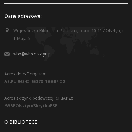
Dane adresowe:
Wojewódzka Biblioteka Publiczna, biuro: 10-117 Olsztyn, ul.
1 Maja 5
wbp@wbp.olsztyn.pl
Adres do e-Doręczeń:
AE:PL-96342-65878-TGGRF-22
Adres skrzynki podawczej (ePuAP2):
/WBPOlsztyn/SkrytkaESP
O BIBLIOTECE