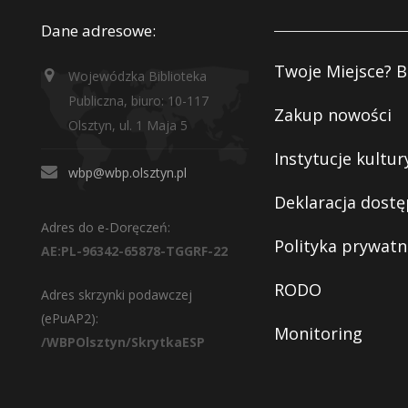
Dane adresowe:
Twoje Miejsce? B
Wojewódzka Biblioteka
Publiczna, biuro: 10-117
Zakup nowości
Olsztyn, ul. 1 Maja 5
Instytucje kultur
wbp@wbp.olsztyn.pl
Deklaracja dostę
Adres do e-Doręczeń:
Polityka prywatn
AE:PL-96342-65878-TGGRF-22
RODO
Adres skrzynki podawczej
(ePuAP2):
Monitoring
/WBPOlsztyn/SkrytkaESP