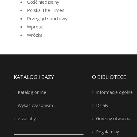
Gość niedzielny
Polska The Times
Przegląd sportowy
Wprost
Wróżka
KATALOG I BAZY
O BIBLIOTECE
Katalog online
Informacje ogólne
Wykaz czasopism
Działy
e-zasoby
Godziny otwarcia
Regulaminy