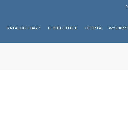
M
KATALOG I BAZY
O BIBLIOTECE
OFERTA
WYDARZ