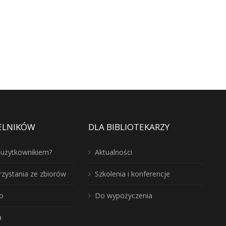
ELNIKÓW
DLA BIBLIOTEKARZY
ć użytkownikiem?
Aktualności
rzystania ze zbiorów
Szkolenia i konferencje
o
Do wypożyczenia
a