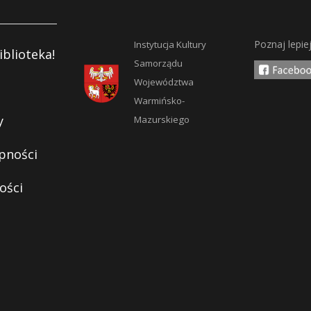
Poznaj lepie
Instytucja Kultury
iblioteka!
Samorządu
Województwa
Warmińsko-
y
Mazurskiego
pności
ości