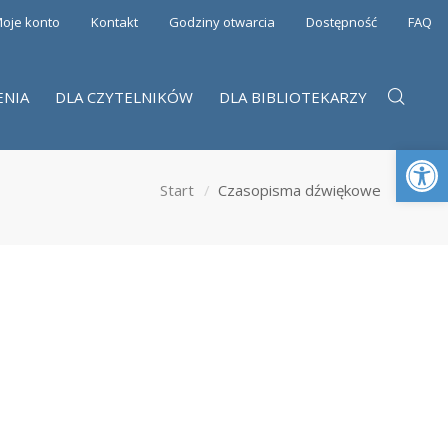
oje konto
Kontakt
Godziny otwarcia
Dostępność
FAQ
ENIA
DLA CZYTELNIKÓW
DLA BIBLIOTEKARZY
Otwórz 
Start
Czasopisma dźwiękowe