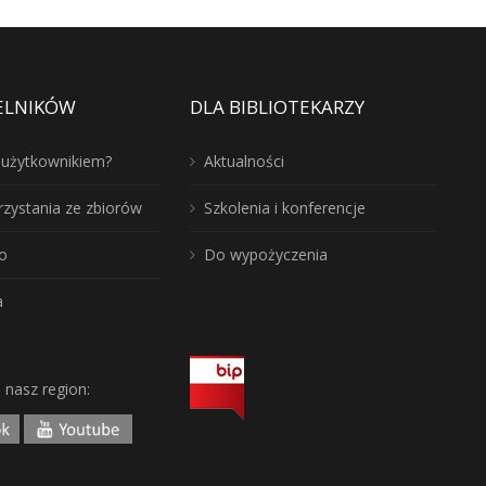
ELNIKÓW
DLA BIBLIOTEKARZY
ć użytkownikiem?
Aktualności
rzystania ze zbiorów
Szkolenia i konferencje
o
Do wypożyczenia
a
j nasz region: