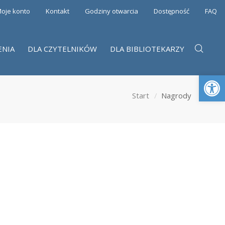
oje konto
Kontakt
Godziny otwarcia
Dostępność
FAQ
ENIA
DLA CZYTELNIKÓW
DLA BIBLIOTEKARZY
Otwórz 
Start
Nagrody