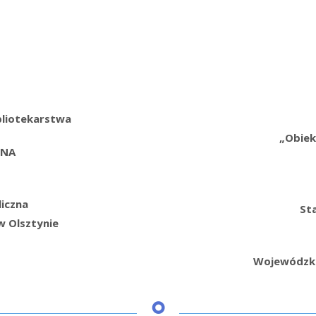
bliotekarstwa
„Obiekt
GNA
iczna
St
w Olsztynie
Wojewódzkie