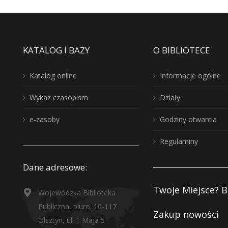
KATALOG I BAZY
O BIBLIOTECE
Katalog online
Informacje ogólne
Wykaz czasopism
Działy
e-zasoby
Godziny otwarcia
Regulaminy
Dane adresowe:
Twoje Miejsce? B
Wojewódzka Biblioteka
Publiczna, biuro: 10-117
Zakup nowości
Olsztyn, ul. 1 Maja 5