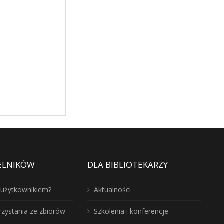
ELNIKÓW
DLA BIBLIOTEKARZY
ć użytkownikiem?
Aktualności
rzystania ze zbiorów
Szkolenia i konferencje