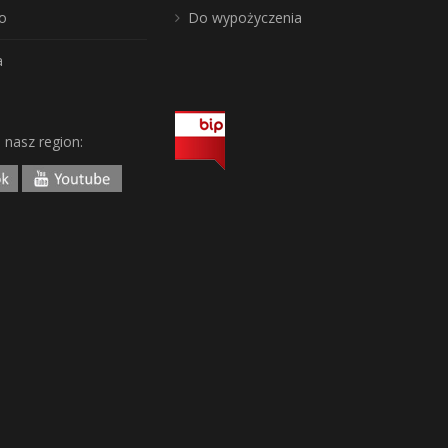
o
Do wypożyczenia
a
j nasz region: