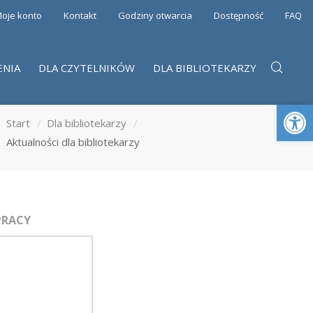
oje konto
Kontakt
Godziny otwarcia
Dostępność
FAQ
ENIA
DLA CZYTELNIKÓW
DLA BIBLIOTEKARZY
Otwórz 
Start
Dla bibliotekarzy
Aktualności dla bibliotekarzy
PRACY