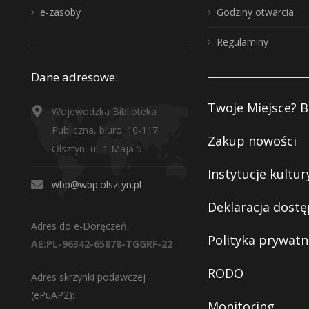
e-zasoby
Godziny otwarcia
Regulaminy
Dane adresowe:
Twoje Miejsce? B
Wojewódzka Biblioteka
Publiczna, biuro: 10-117
Zakup nowości
Olsztyn, ul. 1 Maja 5
Instytucje kultur
wbp@wbp.olsztyn.pl
Deklaracja dostę
Adres do e-Doręczeń:
Polityka prywatn
AE:PL-96342-65878-TGGRF-22
RODO
Adres skrzynki podawczej
(ePuAP2):
Monitoring