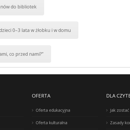
nów do bibliotek
zieci 0–3 lata w żłobku i w domu
ami, co przed nami?”
OFERTA
DLA CZYT
Oferta edukacyjna
Jak zosta
Oferta kulturalna
Zasady ko