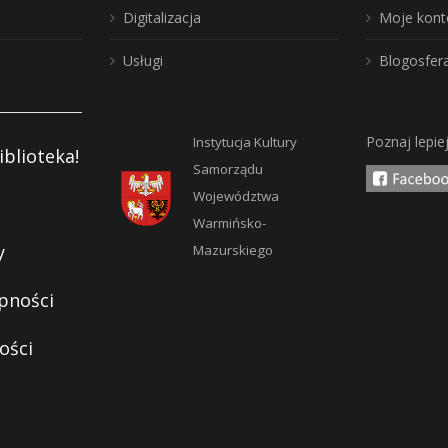
Digitalizacja
Moje kont
Usługi
Blogosfer
Poznaj lepie
Instytucja Kultury
iblioteka!
Samorządu
Województwa
Warmińsko-
y
Mazurskiego
pności
ości