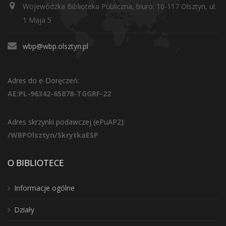
Wojewódzka Biblioteka Publiczna, biuro: 10-117 Olsztyn, ul.
1 Maja 5
wbp@wbp.olsztyn.pl
Adres do e-Doręczeń:
AE:PL-96342-65878-TGGRF-22
Adres skrzynki podawczej (ePuAP2):
/WBPOlsztyn/SkrytkaESP
O BIBLIOTECE
Informacje ogólne
Działy