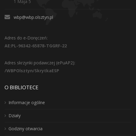
1 Maja 5
wbp@wbp.olsztyn.pl
Adres do e-Doręczeń:
AE:PL-96342-65878-TGGRF-22
Adres skrzynki podawczej (ePuAP2):
/WBPOlsztyn/SkrytkaESP
O BIBLIOTECE
Informacje ogólne
Działy
Godziny otwarcia