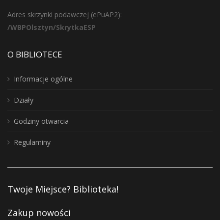
Adres skrzynki podawczej (ePuAP2):
/WBPOlsztyn/SkrytkaESP
O BIBLIOTECE
Informacje ogólne
Działy
Godziny otwarcia
Regulaminy
Twoje Miejsce? Biblioteka!
Zakup nowości