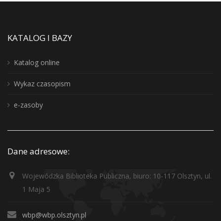
KATALOG I BAZY
Katalog online
Wykaz czasopism
e-zasoby
Dane adresowe:
Wojewódzka Biblioteka Publiczna, biuro: 10-117 Olsztyn, ul.
1 Maja 5
wbp@wbp.olsztyn.pl