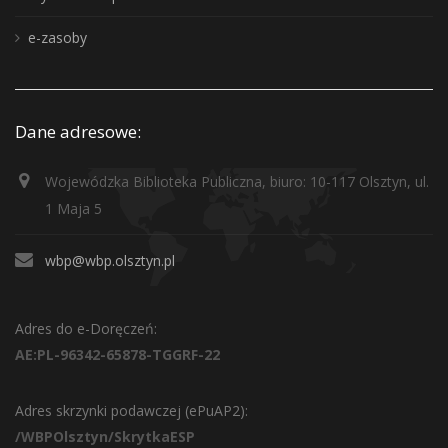
e-zasoby
Dane adresowe:
Wojewódzka Biblioteka Publiczna, biuro: 10-117 Olsztyn, ul.
1 Maja 5
wbp@wbp.olsztyn.pl
Adres do e-Doręczeń:
AE:PL-96342-65878-TGGRF-22
Adres skrzynki podawczej (ePuAP2):
/WBPOlsztyn/SkrytkaESP