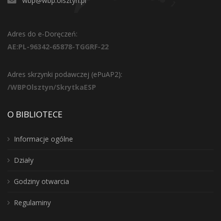
wbp@wbp.olsztyn.pl
Adres do e-Doręczeń:
AE:PL-96342-65878-TGGRF-22
Adres skrzynki podawczej (ePuAP2):
/WBPOlsztyn/SkrytkaESP
O BIBLIOTECE
Informacje ogólne
Działy
Godziny otwarcia
Regulaminy