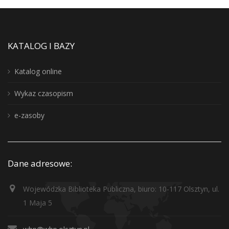
KATALOG I BAZY
Katalog online
Wykaz czasopism
e-zasoby
Dane adresowe:
Wojewódzka Biblioteka Publiczna, biuro: 10-117 Olsztyn, ul.
1 Maja 5