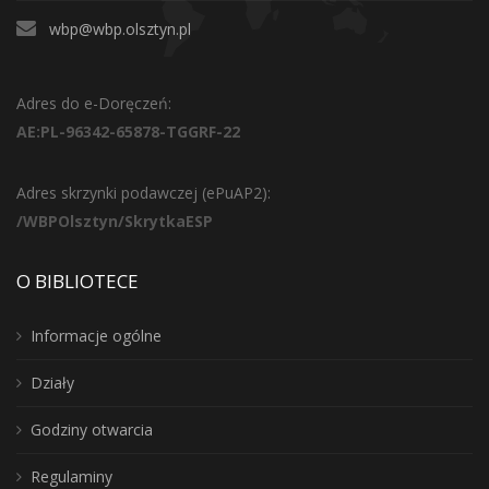
wbp@wbp.olsztyn.pl
Adres do e-Doręczeń:
AE:PL-96342-65878-TGGRF-22
Adres skrzynki podawczej (ePuAP2):
/WBPOlsztyn/SkrytkaESP
O BIBLIOTECE
Informacje ogólne
Działy
Godziny otwarcia
Regulaminy