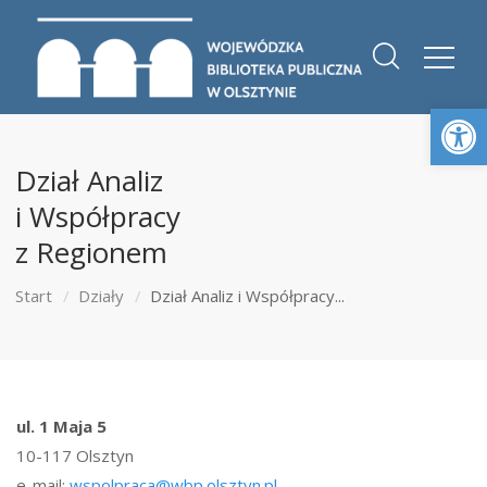
Otwórz 
Dział Analiz
i Współpracy
z Regionem
Start
Działy
Dział Analiz i Współpracy...
ul. 1 Maja 5
10-117 Olsztyn
e-mail:
wspolpraca@wbp.olsztyn.pl