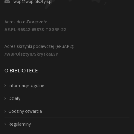
wbp@wbp.olsztyn.pl
Adres do e-Doręczeń:
AE:PL-96342-65878-TGGRF-22
Adres skrzynki podawczej (ePuAP2):
/WBPOlsztyn/SkrytkaESP
O BIBLIOTECE
Informacje ogólne
Działy
Godziny otwarcia
Regulaminy