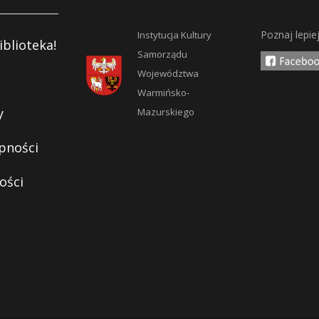
Poznaj lepie
Instytucja Kultury
iblioteka!
Samorządu
Województwa
Warmińsko-
y
Mazurskiego
pności
ości