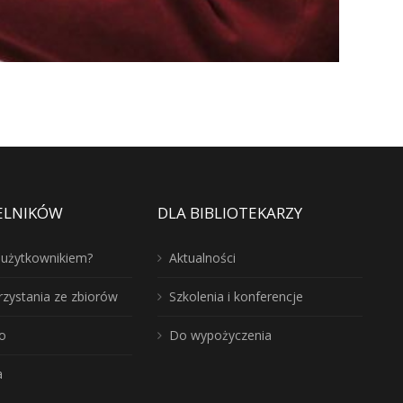
ELNIKÓW
DLA BIBLIOTEKARZY
ć użytkownikiem?
Aktualności
rzystania ze zbiorów
Szkolenia i konferencje
o
Do wypożyczenia
a