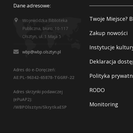
Dane adresowe:
Twoje Miejsce? B
Wojewódzka Biblioteka
Publiczna, biuro: 10-117
Zakup nowości
Olsztyn, ul. 1 Maja 5
Instytucje kultur
wbp@wbp.olsztyn.pl
Deklaracja dostę
Adres do e-Doręczeń:
Polityka prywatn
AE:PL-96342-65878-TGGRF-22
RODO
Adres skrzynki podawczej
(ePuAP2):
Monitoring
/WBPOlsztyn/SkrytkaESP