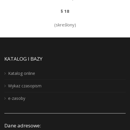
§ 18
(skreślony)
KATALOG I BAZY
Katalog online
Wykaz czasopism
e-zasoby
Dane adresowe: