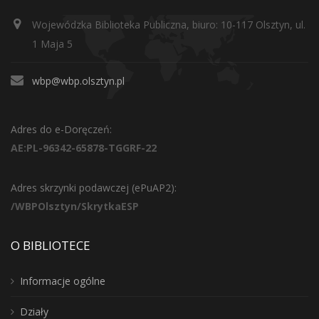
Wojewódzka Biblioteka Publiczna, biuro: 10-117 Olsztyn, ul.
1 Maja 5
wbp@wbp.olsztyn.pl
Adres do e-Doręczeń:
AE:PL-96342-65878-TGGRF-22
Adres skrzynki podawczej (ePuAP2):
/WBPOlsztyn/SkrytkaESP
O BIBLIOTECE
Informacje ogólne
Działy