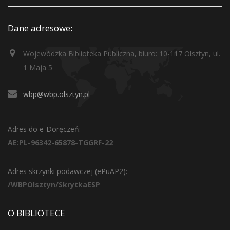
Dane adresowe:
Wojewódzka Biblioteka Publiczna, biuro: 10-117 Olsztyn, ul.
1 Maja 5
wbp@wbp.olsztyn.pl
Adres do e-Doręczeń:
AE:PL-96342-65878-TGGRF-22
Adres skrzynki podawczej (ePuAP2):
/WBPOlsztyn/SkrytkaESP
O BIBLIOTECE