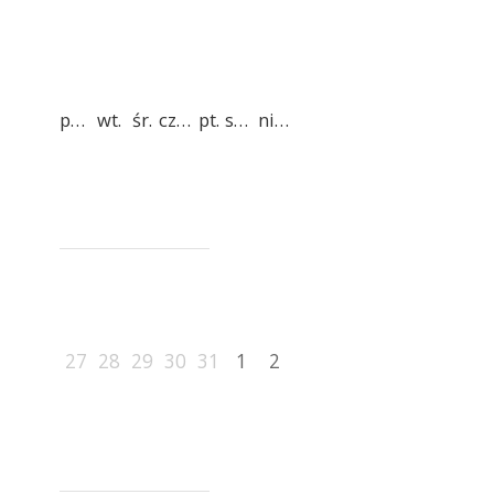
pon.
wt.
śr.
czw.
pt.
sob.
niedz.
27
28
29
30
31
1
2