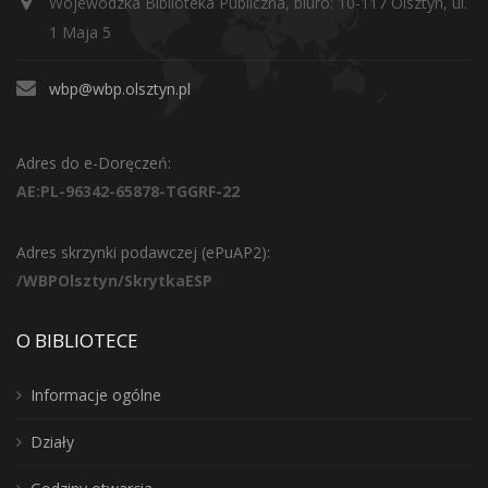
Wojewódzka Biblioteka Publiczna, biuro: 10-117 Olsztyn, ul.
1 Maja 5
wbp@wbp.olsztyn.pl
Adres do e-Doręczeń:
AE:PL-96342-65878-TGGRF-22
Adres skrzynki podawczej (ePuAP2):
/WBPOlsztyn/SkrytkaESP
O BIBLIOTECE
Informacje ogólne
Działy