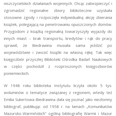
niszczycielskich działaniach wojennych. Chcąc zabezpieczyć i
zgromadzić regionalne zbiory biblioteczne uzyskała
stosowne zgody i rozpoczęła indywidualną akcję zbierania
książek, polegającą na penetrowaniu opuszczonych domów.
Przygodom z książką regionalną towarzyszyły wyjazdy do
innych miast – brak transportu, kredytów i rąk do pracy
sprawił, że Biedrawina musiała sama jeździć po
województwie i zwozić książki na własną rękę. Tak więc
księgozbiór przyszłej Biblioteki Ośrodka Badań Naukowych
w części pochodził z rozproszonych księgozbiorów
poniemieckich.
W 1948 roku biblioteka Instytutu liczyła około 5 tys.
woluminów o tematyce związanej z regionem, wtedy też
Emilia Sukertowa-Biedrawina dała się poznać jako niezłomny
bibliograf, publikując od 1958 r. na łamach „Komunikatów
Mazursko-Warmińskich” ogólną bibliografię Warmii i Mazur