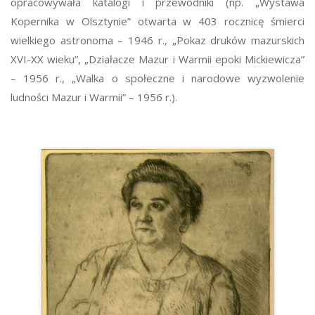
opracowywała katalogi i przewodniki (np. „Wystawa
Kopernika w Olsztynie” otwarta w 403 rocznicę śmierci
wielkiego astronoma – 1946 r., „Pokaz druków mazurskich
XVI-XX wieku”, „Działacze Mazur i Warmii epoki Mickiewicza”
– 1956 r., „Walka o społeczne i narodowe wyzwolenie
ludności Mazur i Warmii” – 1956 r.).