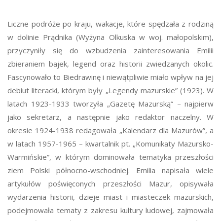
Liczne podróże po kraju, wakacje, które spędzała z rodziną
w dolinie Prądnika (Wyżyna Olkuska w woj. małopolskim),
przyczyniły się do wzbudzenia zainteresowania Emilii
zbieraniem bajek, legend oraz historii zwiedzanych okolic.
Fascynowało to Biedrawinę i niewątpliwie miało wpływ na jej
debiut literacki, którym były „Legendy mazurskie” (1923). W
latach 1923-1933 tworzyła „Gazetę Mazurską” – najpierw
jako sekretarz, a następnie jako redaktor naczelny. W
okresie 1924-1938 redagowała „Kalendarz dla Mazurów”, a
w latach 1957-1965 – kwartalnik pt. „Komunikaty Mazursko-
Warmińskie”, w którym dominowała tematyka przeszłości
ziem Polski północno-wschodniej. Emilia napisała wiele
artykułów poświęconych przeszłości Mazur, opisywała
wydarzenia historii, dzieje miast i miasteczek mazurskich,
podejmowała tematy z zakresu kultury ludowej, zajmowała