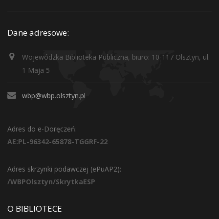
Dane adresowe:
Wojewódzka Biblioteka Publiczna, biuro: 10-117 Olsztyn, ul.
1 Maja 5
wbp@wbp.olsztyn.pl
Adres do e-Doręczeń:
AE:PL-96342-65878-TGGRF-22
Adres skrzynki podawczej (ePuAP2):
/WBPOlsztyn/SkrytkaESP
O BIBLIOTECE