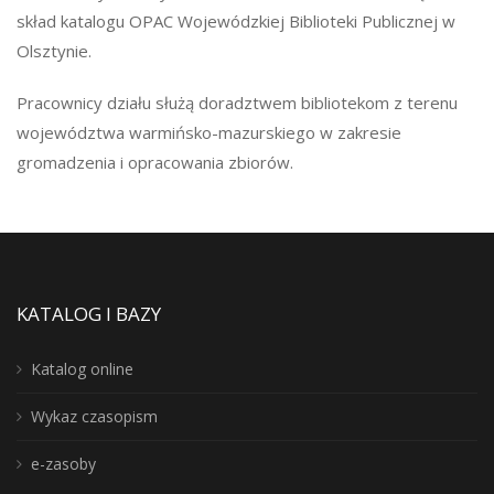
skład katalogu OPAC Wojewódzkiej Biblioteki Publicznej w
Olsztynie.
Pracownicy działu służą doradztwem bibliotekom z terenu
województwa warmińsko-mazurskiego w zakresie
gromadzenia i opracowania zbiorów.
KATALOG I BAZY
Katalog online
Wykaz czasopism
e-zasoby