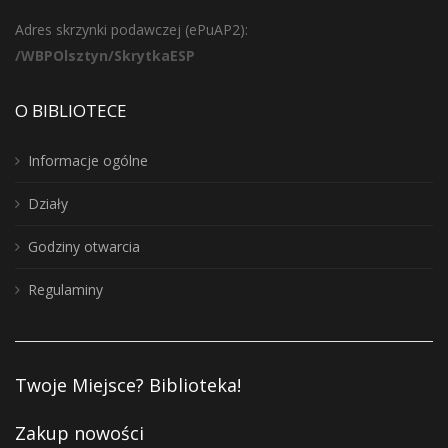
Adres skrzynki podawczej (ePuAP2):
/WBPOlsztyn/SkrytkaESP
O BIBLIOTECE
Informacje ogólne
Działy
Godziny otwarcia
Regulaminy
Twoje Miejsce? Biblioteka!
Zakup nowości