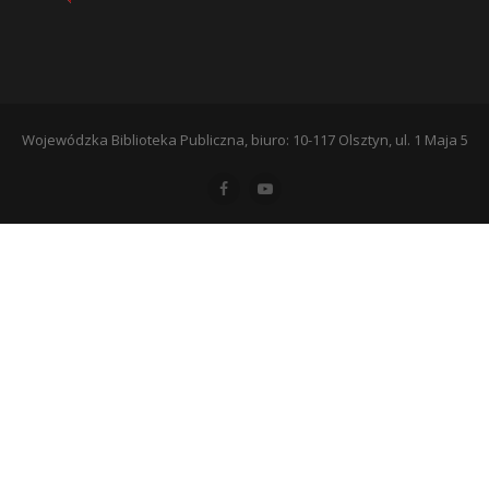
Wojewódzka Biblioteka Publiczna, biuro: 10-117 Olsztyn, ul. 1 Maja 5