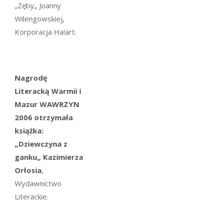
„Zęby„ Joanny
Wilengowskiej,
Korporacja Ha!art.
Nagrodę
Literacką Warmii i
Mazur WAWRZYN
2006 otrzymała
książka:
„Dziewczyna z
ganku„ Kazimierza
Orłosia
,
Wydawnictwo
Literackie.