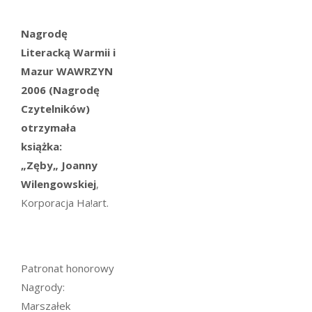
Nagrodę
Literacką Warmii i
Mazur WAWRZYN
2006 (Nagrodę
Czytelników)
otrzymała
książka:
„Zęby„ Joanny
Wilengowskiej
,
Korporacja Ha!art.
Patronat honorowy
Nagrody:
Marszałek