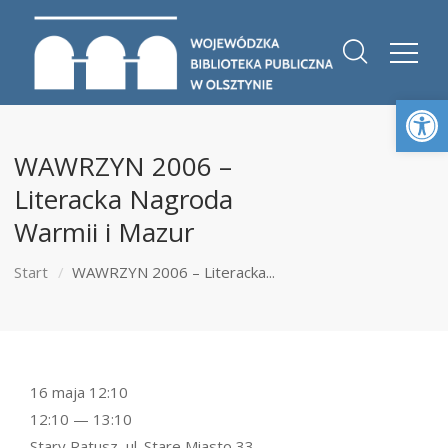
Otwórz 
WAWRZYN 2006 –
Literacka Nagroda
Warmii i Mazur
Start
WAWRZYN 2006 – Literacka...
16 maja 12:10
12:10 — 13:10
Stary Ratusz, ul. Stare Miasto 33