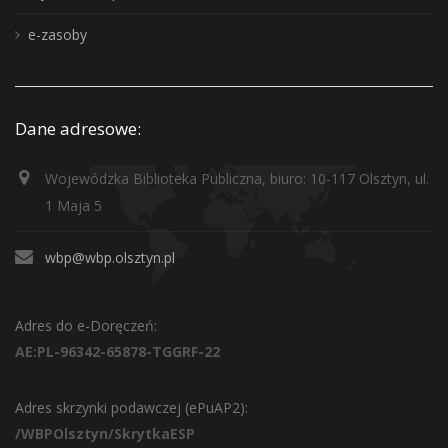
e-zasoby
Dane adresowe:
Wojewódzka Biblioteka Publiczna, biuro: 10-117 Olsztyn, ul.
1 Maja 5
wbp@wbp.olsztyn.pl
Adres do e-Doręczeń:
AE:PL-96342-65878-TGGRF-22
Adres skrzynki podawczej (ePuAP2):
/WBPOlsztyn/SkrytkaESP