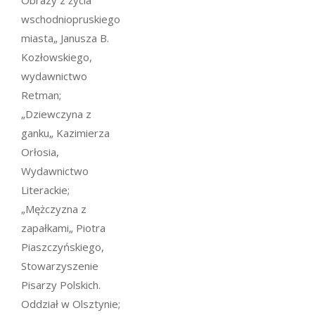
Obrazy z życia
wschodniopruskiego
miasta„ Janusza B.
Kozłowskiego,
wydawnictwo
Retman;
„Dziewczyna z
ganku„ Kazimierza
Orłosia,
Wydawnictwo
Literackie;
„Mężczyzna z
zapałkami„ Piotra
Piaszczyńskiego,
Stowarzyszenie
Pisarzy Polskich.
Oddział w Olsztynie;