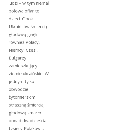
ludzi – w tym niemal
połowa ofiar to
dzieci. Obok
Ukraińców śmiercią
głodową ginęli
również Polacy,
Niemcy, Czesi,
Bułgarzy
zamieszkujący
ziemie ukraińskie. W
jednym tylko
obwodzie
żytomierskim
straszną śmiercią
głodową zmarło
ponad dwadzieścia
tysięcy Polaków…