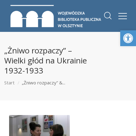
Otwórz 
„Żniwo rozpaczy” –
Wielki głód na Ukrainie
1932-1933
Start
„Żniwo rozpaczy” &...