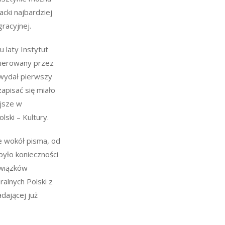
acki najbardziej
gracyjnej.
u laty Instytut
 kierowany przez
 wydał pierwszy
apisać się miało
ejsze w
olski – Kultury.
e wokół pisma, od
yło konieczności
związków
uralnych Polski z
dającej już