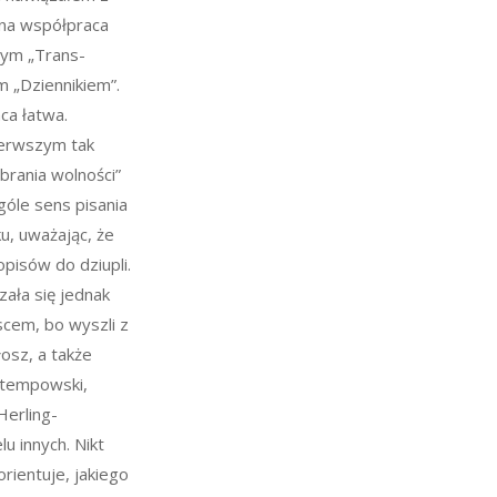
ana współpraca
ym „Trans-
m „Dziennikiem”.
ca łatwa.
ierwszym tak
brania wolności”
óle sens pisania
ku, uważając, że
opisów do dziupli.
zała się jednak
scem, bo wyszli z
łosz, a także
Stempowski,
Herling-
lu innych. Nikt
orientuje, jakiego