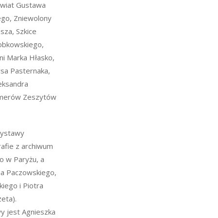
świat Gustawa
ego, Zniewolony
sza, Szkice
Bobkowskiego,
ni Marka Hłasko,
sa Pasternaka,
eksandra
numerów Zeszytów
wystawy
afie z archiwum
go w Paryżu, a
na Paczowskiego,
iego i Piotra
eta).
 jest Agnieszka