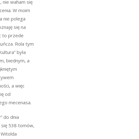
, nie waham się
cenia. W moim
ra nie polega
oznaję się na
st to przede
kuńcza. Rola tym
Kultura” była
m, biednym, a
ąkniętym
atywem
ości, a więc
się od
nego mecenasa.
y” do dnia
o się 538 tomów,
i Witolda