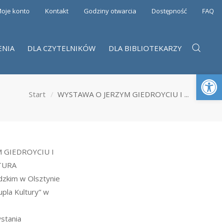
oje konto
Kontakt
Godziny otwarcia
Dostępność
FAQ
ENIA
DLA CZYTELNIKÓW
DLA BIBLIOTEKARZY
Otwórz 
Start
WYSTAWA O JERZYM GIEDROYCIU I ...
 GIEDROYCIU I
TURA
zkim w Olsztynie
upla Kultury” w
wstania