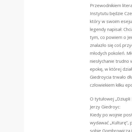
Przewodnikiem litera
Instytutu będzie Cze
który w swoim esej
legendy napisał: Chc
tym, co powiem o Je
znalazło się coś prz
młodych pokoleń. M
niesłychanie trudno 
epokę, w której dział
Giedroycia trwało dł
człowiekiem kilku ep
O tytułowej „Dziupli 
Jerzy Giedroyc:
Kiedy po wojnie po
wydawać „Kulturę”,
sobie Gombrowicza 