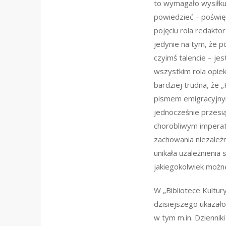
to wymagało wysiłku
powiedzieć – poświę
pojęciu rola redakto
jedynie na tym, że p
czyimś talencie – je
wszystkim rola opie
bardziej trudna, że „
pismem emigracyjny
jednocześnie przesi
chorobliwym imper
zachowania niezależn
unikała uzależnienia 
jakiegokolwiek moż
W „Bibliotece Kultur
dzisiejszego ukazał
w tym m.in. Dziennik