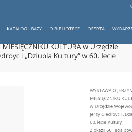
M
KATALOG I BAZY
O BIBLIOTECE
OFERTA
WYDARZ
 MIESIĘCZNIKU KULTURA w Urzędzie
royc i „Dziupla Kultury” w 60. lecie
WYSTAWA O JERZYM
MIESIĘCZNIKU KUL
w Urzędzie Wojewód
Jerzy Giedroyc i „Dzi
60. lecie Kultury
Z okazji 60. lecia po