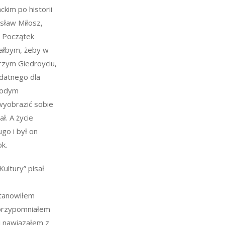
ckim po historii
sław Miłosz,
u Początek
iałbym, żeby w
rzym Giedroyciu,
ydatnego dla
łodym
wyobrazić sobie
ał. A życie
ugo i był on
ok.
Kultury” pisał
stanowiłem
 przypomniałem
i nawiązałem z