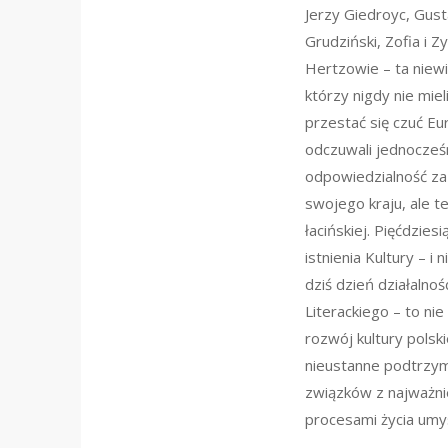
Jerzy Giedroyc, Gus
Grudziński, Zofia i 
Hertzowie – ta niewi
którzy nigdy nie mie
przestać się czuć Eu
odczuwali jednocześ
odpowiedzialność za 
swojego kraju, ale też
łacińskiej. Pięćdziesi
istnienia Kultury – i
dziś dzień działalnoś
Literackiego – to nie
rozwój kultury polski
nieustanne podtrzym
związków z najważni
procesami życia um