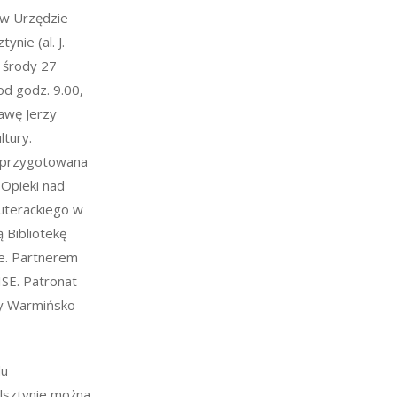
 w Urzędzie
nie (al. J.
d środy 27
od godz. 9.00,
awę Jerzy
ltury.
a przygotowana
Opieki nad
Literackiego w
 Bibliotekę
ie. Partnerem
ISE. Patronat
 Warmińsko-
du
sztynie można