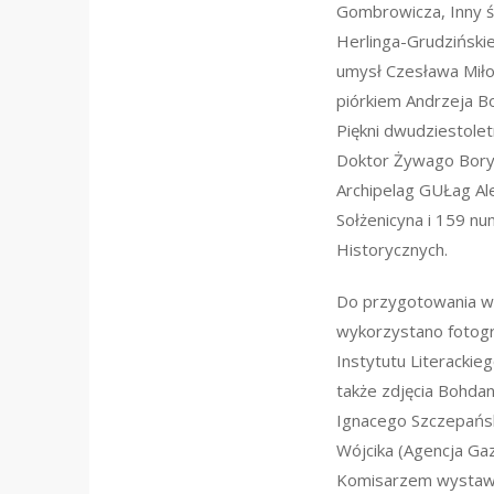
Gombrowicza, Inny 
Herlinga-Grudziński
umysł Czesława Miło
piórkiem Andrzeja 
Piękni dwudziestolet
Doktor Żywago Bory
Archipelag GUŁag Al
Sołżenicyna i 159 
Historycznych.
Do przygotowania 
wykorzystano fotogr
Instytutu Literackie
także zdjęcia Bohda
Ignacego Szczepańsk
Wójcika (Agencja Gaz
Komisarzem wystawy