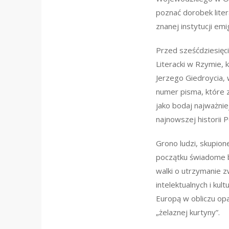
poznać dorobek liter
znanej instytucji emi
Przed sześćdziesięci
Literacki w Rzymie,
Jerzego Giedroycia,
numer pisma, które z
jako bodaj najważni
najnowszej historii P
Grono ludzi, skupion
początku świadome b
walki o utrzymanie 
intelektualnych i kult
Europą w obliczu opa
„żelaznej kurtyny”.