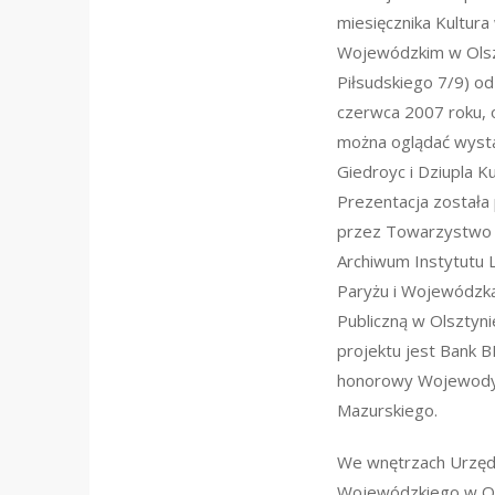
miesięcznika Kultura
Wojewódzkim w Olszty
Piłsudskiego 7/9) o
czerwca 2007 roku, 
można oglądać wyst
Giedroyc i Dziupla Ku
Prezentacja został
przez Towarzystwo 
Archiwum Instytutu 
Paryżu i Wojewódzką
Publiczną w Olsztyn
projektu jest Bank B
honorowy Wojewody
Mazurskiego.
We wnętrzach Urzę
Wojewódzkiego w Ol