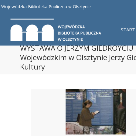
Wojewódzka Biblioteka Publiczna w Olsztynie
START
WYSTAWA O JERZYM GIEDROYCIU I
Wojewódzkim w Olsztynie Jerzy Gied
Kultury