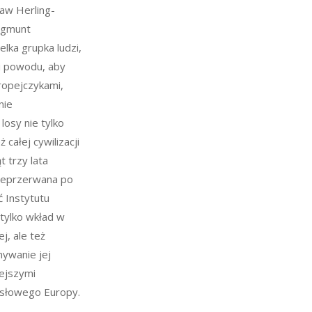
taw Herling-
Zygmunt
elka grupka ludzi,
li powodu, aby
ropejczykami,
nie
losy nie tylko
 całej cywilizacji
ąt trzy lata
 nieprzerwana po
ć Instytutu
 tylko wkład w
ej, ale też
ywanie jej
ejszymi
ysłowego Europy.