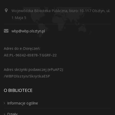
Wojewódzka Biblioteka Publiczna, biuro: 10-117 Olsztyn, ul.
1 Maja 5
wbp@wbp.olsztyn.pl
Adres do e-Doręczeń:
AE:PL-96342-65878-TGGRF-22
Adres skrzynki podawczej (ePuAP2):
/WBPOlsztyn/SkrytkaESP
O BIBLIOTECE
Informacje ogólne
Działy