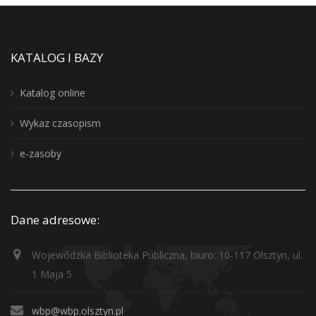
KATALOG I BAZY
Katalog online
Wykaz czasopism
e-zasoby
Dane adresowe:
Wojewódzka Biblioteka Publiczna, biuro: 10-117 Olsztyn, ul.
1 Maja 5
wbp@wbp.olsztyn.pl