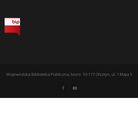
Wojewódzka Biblioteka Publiczna, biuro: 10-117 Olsztyn, ul. 1 Maja 5