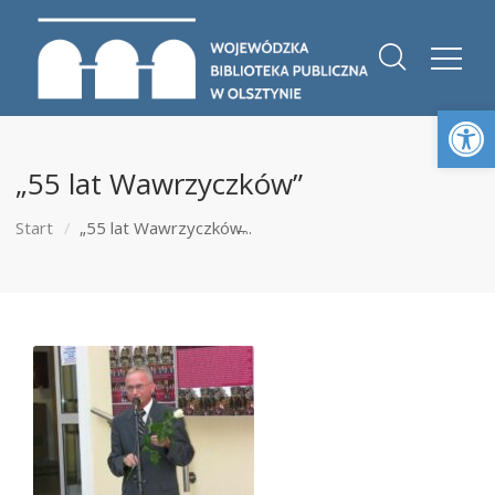
Otwórz 
„55 lat Wawrzyczków”
Start
„55 lat Wawrzyczków̶...