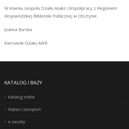
W imieniu zespołu Działu Analiz i Współpracy z Regionem
Wojewódzkiej Biblioteki Publicznej w Olsztynie
Joanna Burska
Kierownik Działu AWR
KATALOG I BAZY
Katalog online
Wykaz czasopism
e-zasoby