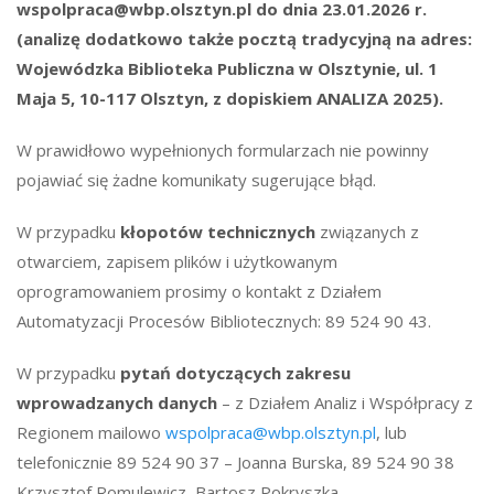
wspolpraca@wbp.olsztyn.pl
do dnia 23.01.2026 r.
(analizę dodatkowo także pocztą tradycyjną na adres:
Wojewódzka Biblioteka Publiczna w Olsztynie, ul. 1
Maja 5, 10-117 Olsztyn, z dopiskiem ANALIZA 2025).
W prawidłowo wypełnionych formularzach nie powinny
pojawiać się żadne komunikaty sugerujące błąd.
W przypadku
kłopotów technicznych
związanych z
otwarciem, zapisem plików i użytkowanym
oprogramowaniem prosimy o kontakt z Działem
Automatyzacji Procesów Bibliotecznych: 89 524 90 43.
W przypadku
pytań dotyczących zakresu
wprowadzanych danych
– z Działem Analiz i Współpracy z
Regionem mailowo
wspolpraca@wbp.olsztyn.pl
, lub
telefonicznie 89 524 90 37 – Joanna Burska, 89 524 90 38
Krzysztof Romulewicz, Bartosz Pokryszka.