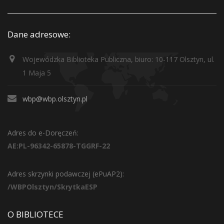
Dane adresowe:
Wojewódzka Biblioteka Publiczna, biuro: 10-117 Olsztyn, ul.
1 Maja 5
wbp@wbp.olsztyn.pl
Adres do e-Doręczeń:
AE:PL-96342-65878-TGGRF-22
Adres skrzynki podawczej (ePuAP2):
/WBPOlsztyn/SkrytkaESP
O BIBLIOTECE