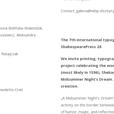
Contact: galeria@wbp.olsztyn.
ona Bolińska-Walendzik,
tusewicz, Aleksandra
The 7th international typo
ShakespearePress
26
Ratajczak
We invite printing, typogra
project celebrating the wor
(most likely in 1596), Shek
Midsummer Night’s Dream. T
creation.
edetto Criel
„A Midsummer Night’s Dream” d
activity on the border between 
of humor, magic, and reflectio