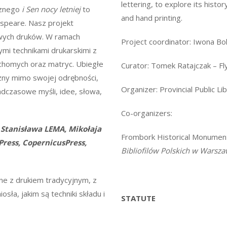
lettering, to explore its hist
cznego
i Sen nocy letniej
to
and hand printing.
aspeare. Nasz projekt
owych druków. W ramach
Project coordinator: Iwona Bol
ymi technikami drukarskimi z
chomych oraz matryc. Ubiegłe
Curator: Tomek Ratajczak – Fl
ęczny mimo swojej odrębności,
Organizer: Provincial Public Li
adczasowe myśli, idee, słowa,
Co-organizers:
 Stanisława LEMA, Mikołaja
Frombork Historical Monumen
Press, CopernicusPress,
Bibliofilów Polskich w Warsza
ne z drukiem tradycyjnym, z
iosła, jakim są techniki składu i
STATUTE