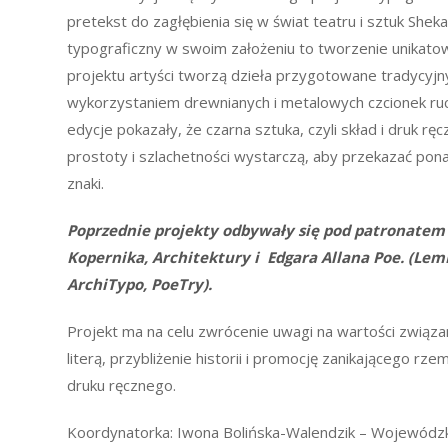
pretekst do zagłębienia się w świat teatru i sztuk Shek
typograficzny w swoim założeniu to tworzenie unikat
projektu artyści tworzą dzieła przygotowane tradycyjn
wykorzystaniem drewnianych i metalowych czcionek ru
edycje pokazały, że czarna sztuka, czyli skład i druk r
prostoty i szlachetności wystarczą, aby przekazać pon
znaki.
Poprzednie projekty odbywały się pod patronatem
Kopernika, Architektury i Edgara Allana Poe. (Lem
ArchiTypo, PoeTry).
Projekt ma na celu zwrócenie uwagi na wartości związa
literą, przybliżenie historii i promocję zanikającego rzem
druku ręcznego.
Koordynatorka: Iwona Bolińska-Walendzik – Wojewódzka