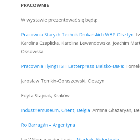
PRACOWNIE
W wystawie prezentować się będą:
Pracownia Starych Technik Drukarskich WBP Olsztyn
Iw
Karolina Czaplicka, Karolina Lewandowska, Joachim Mar
Ossowska
Pracownia FlyingFISH Letterpress Bielsko-Biała:
Tomek 
Jarosław Temkin-Gołaszewski, Cieszyn
Edyta Stajniak, Kraków
Industriemuseum, Ghent, Belgia
Armina Ghazaryan, Ben
Ro Barragán – Argentyna
Jan Willem van der Looij –
Mizdruk, Niderlandy