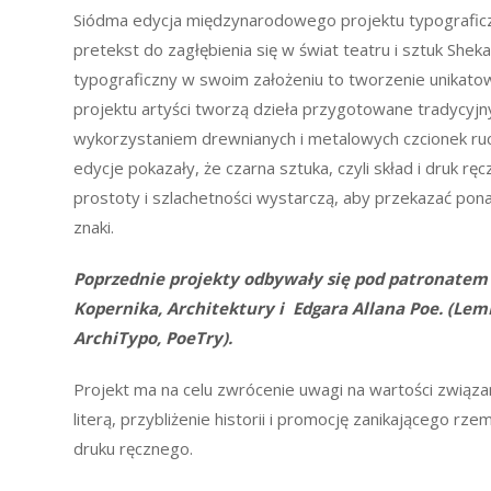
Siódma edycja międzynarodowego projektu typografi
pretekst do zagłębienia się w świat teatru i sztuk Shek
typograficzny w swoim założeniu to tworzenie unikat
projektu artyści tworzą dzieła przygotowane tradycyjn
wykorzystaniem drewnianych i metalowych czcionek ru
edycje pokazały, że czarna sztuka, czyli skład i druk r
prostoty i szlachetności wystarczą, aby przekazać pon
znaki.
Poprzednie projekty odbywały się pod patronatem
Kopernika, Architektury i Edgara Allana Poe. (Lem
ArchiTypo, PoeTry).
Projekt ma na celu zwrócenie uwagi na wartości związa
literą, przybliżenie historii i promocję zanikającego rzem
druku ręcznego.