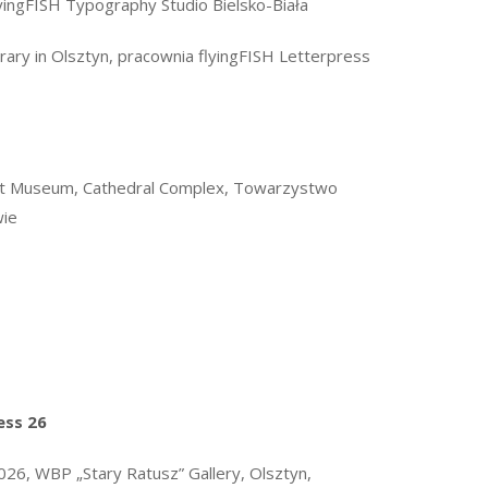
yingFISH Typography Studio Bielsko-Biała
ibrary in Olsztyn, pracownia flyingFISH Letterpress
nt Museum, Cathedral Complex, Towarzystwo
wie
ess 26
2026
, WBP „Stary Ratusz” Gallery, Olsztyn,