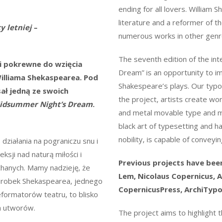
ending for all lovers. William 
literature and a reformer of 
y letniej
–
numerous works in other genr
The seventh edition of the in
i pokrewne do wzięcia
Dream” is an opportunity to i
illiama Shekaspearea. Pod
Shakespeare’s plays. Our typog
ał jedną ze swoich
the project, artists create wo
Midsummer Night’s Dream
.
and metal movable type and m
black art of typesetting and ha
nobility, is capable of convey
 działania na pograniczu snu i
eksji nad naturą miłości i
Previous projects have bee
chanych. Mamy nadzieję, że
Lem, Nicolaus Copernicus, A
Dorobek Shekaspearea, jednego
CopernicusPress, ArchiTypo
reformatorów teatru, to blisko
ch utworów.
The project aims to highlight th