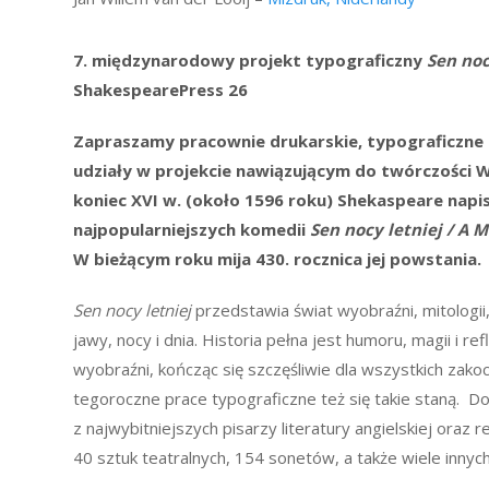
7. międzynarodowy projekt typograficzny
Sen noc
ShakespearePress
26
Zapraszamy pracownie drukarskie, typograficzne 
udziały w projekcie nawiązującym do twórczości W
koniec XVI w. (około 1596 roku) Shekaspeare napis
najpopularniejszych komedii
Sen nocy letniej
/ A 
W bieżącym roku mija 430. rocznica jej powstania.
Sen nocy letniej
przedstawia świat wyobraźni, mitologii,
jawy, nocy i dnia. Historia pełna jest humoru, magii i refl
wyobraźni, kończąc się szczęśliwie dla wszystkich zako
tegoroczne prace typograficzne też się takie staną. 
z najwybitniejszych pisarzy literatury angielskiej oraz 
40 sztuk teatralnych, 154 sonetów, a także wiele inny