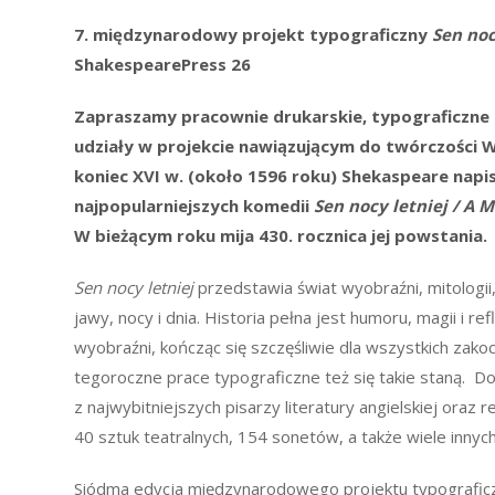
7. międzynarodowy projekt typograficzny
Sen noc
ShakespearePress
26
Zapraszamy pracownie drukarskie, typograficzne 
udziały w projekcie nawiązującym do twórczości W
koniec XVI w. (około 1596 roku) Shekaspeare napis
najpopularniejszych komedii
Sen nocy letniej
/ A 
W bieżącym roku mija 430. rocznica jej powstania.
Sen nocy letniej
przedstawia świat wyobraźni, mitologii,
jawy, nocy i dnia. Historia pełna jest humoru, magii i refl
wyobraźni, kończąc się szczęśliwie dla wszystkich zako
tegoroczne prace typograficzne też się takie staną. 
z najwybitniejszych pisarzy literatury angielskiej oraz 
40 sztuk teatralnych, 154 sonetów, a także wiele inny
Siódma edycja międzynarodowego projektu typografi