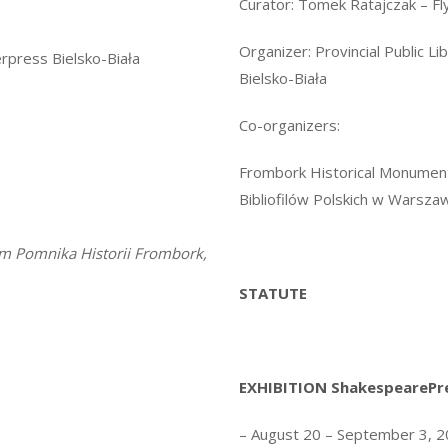
Curator: Tomek Ratajczak – Fl
Organizer: Provincial Public L
rpress Bielsko-Biała
Bielsko-Biała
Co-organizers:
Frombork Historical Monume
Bibliofilów Polskich w Warsza
 Pomnika Historii Frombork,
STATUTE
EXHIBITION ShakespearePr
–
August 20 – September 3, 