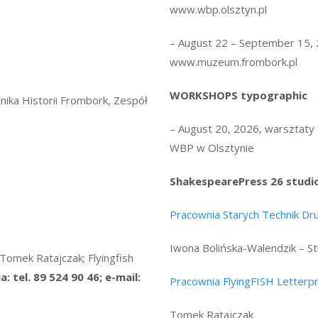
www.wbp.olsztyn.pl
–
August 22 – September 15,
www.muzeum.frombork.pl
WORKSHOPS typographic
nika Historii Frombork, Zespół
–
August 20,
2026, warsztaty 
WBP w Olsztynie
ShakespearePress 26 studio
Pracownia Starych Technik Dr
Iwona Bolińska-Walendzik – St
Tomek Ratajczak; Flyingfish
a: tel. 89 524 90 46; e-mail:
Pracownia FlyingFISH Letterpr
Tomek Ratajczak