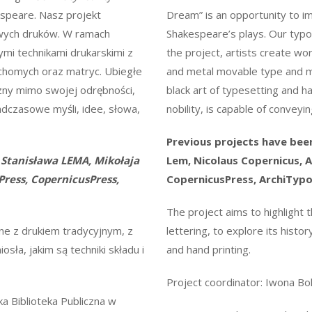
aspeare. Nasz projekt
Dream” is an opportunity to i
owych druków. W ramach
Shakespeare’s plays. Our typog
ymi technikami drukarskimi z
the project, artists create wo
chomych oraz matryc. Ubiegłe
and metal movable type and m
ęczny mimo swojej odrębności,
black art of typesetting and ha
adczasowe myśli, idee, słowa,
nobility, is capable of convey
Previous projects have bee
 Stanisława LEMA, Mikołaja
Lem, Nicolaus Copernicus, A
Press, CopernicusPress,
CopernicusPress, ArchiTypo
The project aims to highlight th
ne z drukiem tradycyjnym, z
lettering, to explore its hist
iosła, jakim są techniki składu i
and hand printing.
Project coordinator: Iwona Bol
 Biblioteka Publiczna w