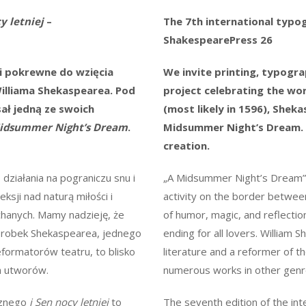
y letniej
–
The 7th international typo
ShakespearePress
26
i pokrewne do wzięcia
We invite printing, typogra
illiama Shekaspearea. Pod
project celebrating the wor
ał jedną ze swoich
(most likely in 1596), Shek
Midsummer Night’s Dream
.
Midsummer Night’s Dream. T
creation.
 działania na pograniczu snu i
„A Midsummer Night’s Dream” d
eksji nad naturą miłości i
activity on the border between 
chanych. Mamy nadzieję, że
of humor, magic, and reflectio
Dorobek Shekaspearea, jednego
ending for all lovers. William 
reformatorów teatru, to blisko
literature and a reformer of 
ch utworów.
numerous works in other genr
cznego
i Sen nocy letniej
to
The seventh edition of the in