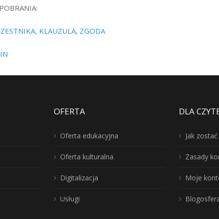
 POBRANIA:
ZESTNIKA, KLAUZULA, ZGODA
IN
OFERTA
DLA CZYT
Oferta edukacyjna
Jak zosta
Oferta kulturalna
Zasady ko
Digitalizacja
Moje kont
Usługi
Blogosfer