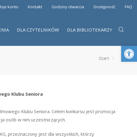
oje konto
Kontakt
Godziny otwarcia
Dostępność
FAQ
ENIA
DLA CZYTELNIKÓW
DLA BIBLIOTEKARZY
Otwórz 
Start
wego Klubu Seniora
ilmowego Klubu Seniora. Celem konkursu jest promocja
cja osób w nim uczestniczących.
KS, przeznaczony jest dla wszystkich, którzy