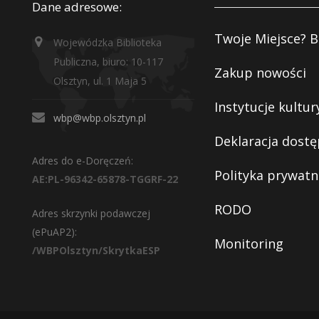
Dane adresowe:
Twoje Miejsce? B
Wojewódzka Biblioteka
Publiczna, biuro: 10-117
Zakup nowości
Olsztyn, ul. 1 Maja 5
Instytucje kultur
wbp@wbp.olsztyn.pl
Deklaracja dostę
Adres do e-Doręczeń:
Polityka prywatn
AE:PL-96342-65878-TGGRF-22
RODO
Adres skrzynki podawczej
(ePuAP2):
Monitoring
/WBPOlsztyn/SkrytkaESP