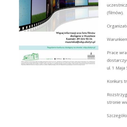
uczestnicz
(filmów).
Organizat
Warunkiem 
Prace wra
dostarczy
ul. 1 Maja 
Konkurs t
Rozstrzyg
stronie w
Szczegółow