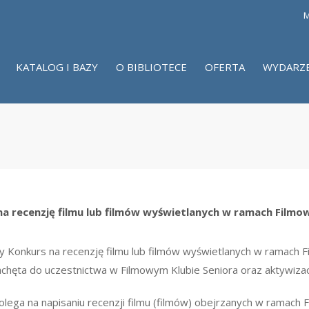
M
KATALOG I BAZY
O BIBLIOTECE
OFERTA
WYDARZ
na recenzję filmu lub filmów wyświetlanych w ramach Filmo
 Konkurs na recenzję filmu lub filmów wyświetlanych w ramach F
zachęta do uczestnictwa w Filmowym Klubie Seniora oraz aktywiza
lega na napisaniu recenzji filmu (filmów) obejrzanych w ramach F