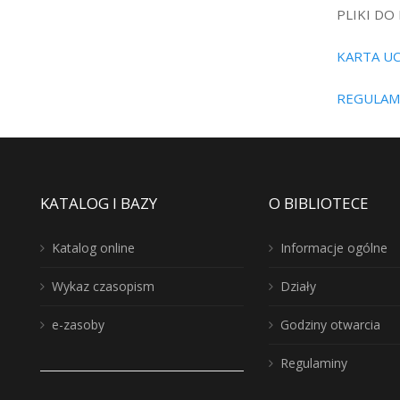
PLIKI DO
KARTA UC
REGULAM
KATALOG I BAZY
O BIBLIOTECE
Katalog online
Informacje ogólne
Wykaz czasopism
Działy
e-zasoby
Godziny otwarcia
Regulaminy