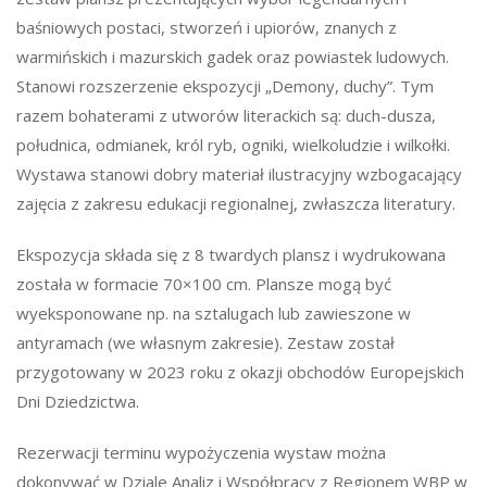
baśniowych postaci, stworzeń i upiorów, znanych z
warmińskich i mazurskich gadek oraz powiastek ludowych.
Stanowi rozszerzenie ekspozycji „Demony, duchy”. Tym
razem bohaterami z utworów literackich są: duch-dusza,
południca, odmianek, król ryb, ogniki, wielkoludzie i wilkołki.
Wystawa stanowi dobry materiał ilustracyjny wzbogacający
zajęcia z zakresu edukacji regionalnej, zwłaszcza literatury.
Ekspozycja składa się z 8 twardych plansz i wydrukowana
została w formacie 70×100 cm. Plansze mogą być
wyeksponowane np. na sztalugach lub zawieszone w
antyramach (we własnym zakresie). Zestaw został
przygotowany w 2023 roku z okazji obchodów Europejskich
Dni Dziedzictwa.
Rezerwacji terminu wypożyczenia wystaw można
dokonywać w Dziale Analiz i Współpracy z Regionem WBP w