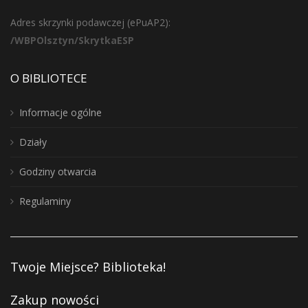
Adres skrzynki podawczej (ePuAP2):
/WBPOlsztyn/SkrytkaESP
O BIBLIOTECE
Informacje ogólne
Działy
Godziny otwarcia
Regulaminy
Twoje Miejsce? Biblioteka!
Zakup nowości