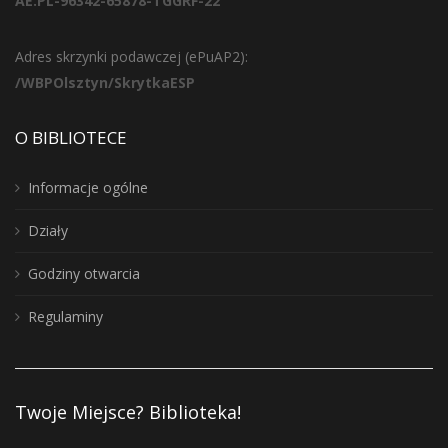
AE:PL-96342-65878-TGGRF-22
Adres skrzynki podawczej (ePuAP2):
/WBPOlsztyn/SkrytkaESP
O BIBLIOTECE
Informacje ogólne
Działy
Godziny otwarcia
Regulaminy
Twoje Miejsce? Biblioteka!