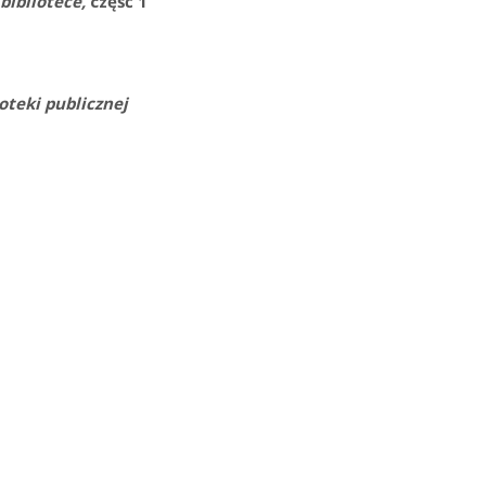
bibliotece,
część 1
oteki publicznej