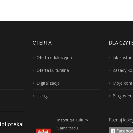
OFERTA
DLA CZYT
Oferta edukacyjna
Jak zosta
Oferta kulturalna
Zasady ko
Digitalizacja
Moje kont
Usługi
Blogosfer
Poznaj lepie
Instytucja Kultury
iblioteka!
Samorządu