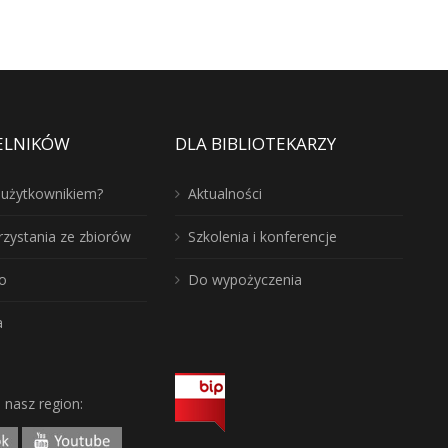
ELNIKÓW
DLA BIBLIOTEKARZY
ć użytkownikiem?
Aktualności
rzystania ze zbiorów
Szkolenia i konferencje
o
Do wypożyczenia
a
j nasz region: