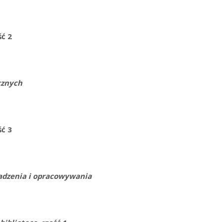
ć 2
cznych
ć 3
madzenia i opracowywania