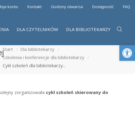
oje konto
Kontakt
Godziny otwarcia
Dostępność
FAQ
ENIA
DLA CZYTELNIKÓW
DLA BIBLIOTEKARZY
Otwórz 
Start
Dla bibliotekarzy
ej
Szkolenia i konferencje dla bibliotekarzy
Cykl szkoleń dla bibliotekarzy...
 kolejny zorganizowała
cykl szkoleń skierowany do