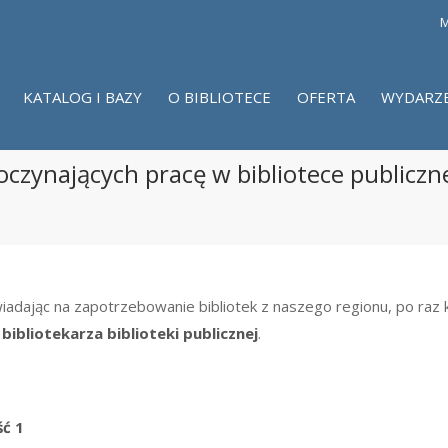
M
KATALOG I BAZY
O BIBLIOTECE
OFERTA
WYDARZ
poczynających pracę w bibliotece publiczn
iadając na zapotrzebowanie bibliotek z naszego regionu, po raz
ibliotekarza biblioteki publicznej
.
ć 1