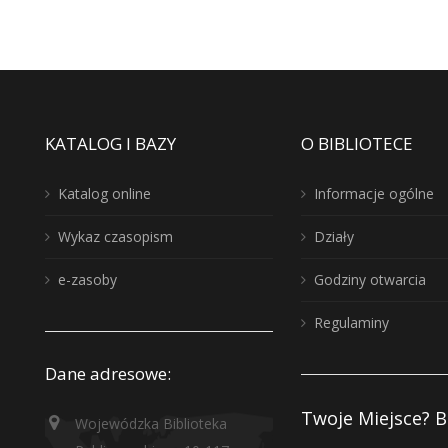
KATALOG I BAZY
O BIBLIOTECE
Katalog online
Informacje ogólne
Wykaz czasopism
Działy
e-zasoby
Godziny otwarcia
Regulaminy
Dane adresowe:
Twoje Miejsce? B
Wojewódzka Biblioteka