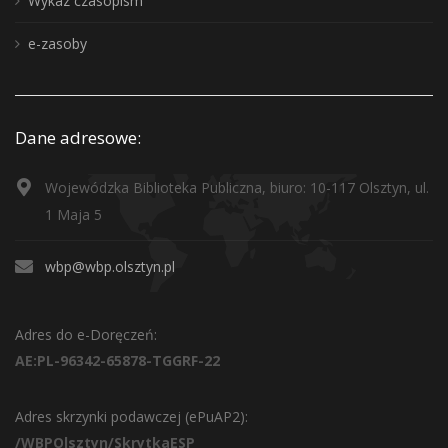
Wykaz czasopism
e-zasoby
Dane adresowe:
Wojewódzka Biblioteka Publiczna, biuro: 10-117 Olsztyn, ul.
1 Maja 5
wbp@wbp.olsztyn.pl
Adres do e-Doręczeń:
AE:PL-96342-65878-TGGRF-22
Adres skrzynki podawczej (ePuAP2):
/WBPOlsztyn/SkrytkaESP