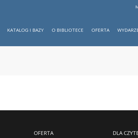
M
KATALOG I BAZY
O BIBLIOTECE
OFERTA
WYDARZ
OFERTA
DLA CZYT