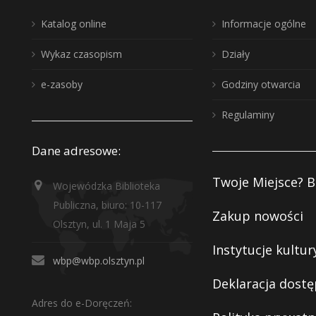
Katalog online
Informacje ogólne
Wykaz czasopism
Działy
e-zasoby
Godziny otwarcia
Regulaminy
Dane adresowe:
Twoje Miejsce? B
Wojewódzka Biblioteka
Publiczna, biuro: 10-117
Zakup nowości
Olsztyn, ul. 1 Maja 5
Instytucje kultur
wbp@wbp.olsztyn.pl
Deklaracja dostę
Adres do e-Doręczeń: