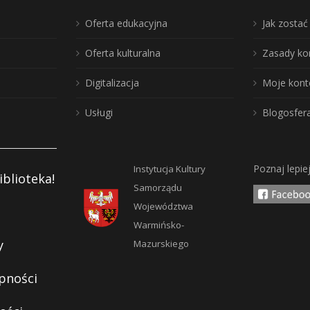
Oferta edukacyjna
Jak zosta
Oferta kulturalna
Zasady ko
Digitalizacja
Moje kont
Usługi
Blogosfer
Poznaj lepie
Instytucja Kultury
iblioteka!
Samorządu
Województwa
Warmińsko-
y
Mazurskiego
pności