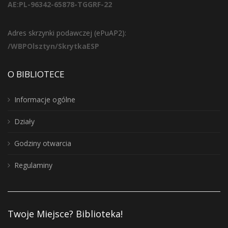
AE:PL-96342-65878-TGGRF-22
Adres skrzynki podawczej (ePuAP2):
/WBPOlsztyn/SkrytkaESP
O BIBLIOTECE
Informacje ogólne
Działy
Godziny otwarcia
Regulaminy
Twoje Miejsce? Biblioteka!