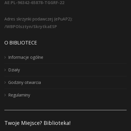
AE:PL-96342-65878-TGGRF-22
Adres skrzynki podawczej (ePuAP2):
/WBPOlsztyn/SkrytkaESP
O BIBLIOTECE
Informacje ogólne
Działy
Godziny otwarcia
Regulaminy
Twoje Miejsce? Biblioteka!