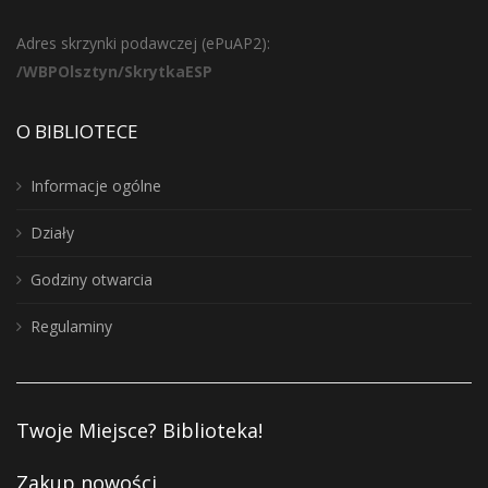
Adres skrzynki podawczej (ePuAP2):
/WBPOlsztyn/SkrytkaESP
O BIBLIOTECE
Informacje ogólne
Działy
Godziny otwarcia
Regulaminy
Twoje Miejsce? Biblioteka!
Zakup nowości