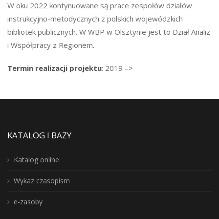
W oku 2022 kontynuowane są prace zespołów działów
instrukcyjno-metodycznych z polskich wojewódzkich
bibliotek publicznych. W WBP w Olsztynie jest to Dział Analiz
i Współpracy z Regionem.
Termin realizacji projektu
: 2019 –>
KATALOG I BAZY
Katalog online
Wykaz czasopism
e-zasoby