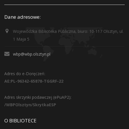
Dane adresowe:
Wojewódzka Biblioteka Publiczna, biuro: 10-117 Olsztyn, ul.
1 Maja 5
wbp@wbp.olsztyn.pl
Adres do e-Doręczeń:
AE:PL-96342-65878-TGGRF-22
Adres skrzynki podawczej (ePuAP2):
/WBPOlsztyn/SkrytkaESP
O BIBLIOTECE