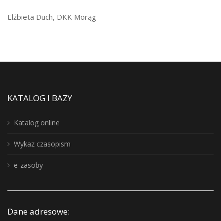
Elżbieta Duch, DKK Morąg
KATALOG I BAZY
Katalog online
Wykaz czasopism
e-zasoby
Dane adresowe: