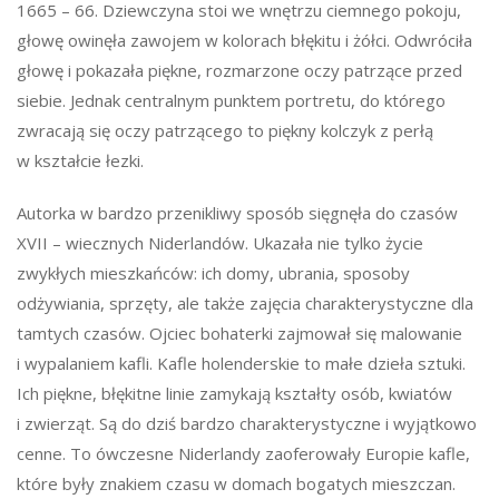
1665 – 66. Dziewczyna stoi we wnętrzu ciemnego pokoju,
głowę owinęła zawojem w kolorach błękitu i żółci. Odwróciła
głowę i pokazała piękne, rozmarzone oczy patrzące przed
siebie. Jednak centralnym punktem portretu, do którego
zwracają się oczy patrzącego to piękny kolczyk z perłą
w kształcie łezki.
Autorka w bardzo przenikliwy sposób sięgnęła do czasów
XVII – wiecznych Niderlandów. Ukazała nie tylko życie
zwykłych mieszkańców: ich domy, ubrania, sposoby
odżywiania, sprzęty, ale także zajęcia charakterystyczne dla
tamtych czasów. Ojciec bohaterki zajmował się malowanie
i wypalaniem kafli. Kafle holenderskie to małe dzieła sztuki.
Ich piękne, błękitne linie zamykają kształty osób, kwiatów
i zwierząt. Są do dziś bardzo charakterystyczne i wyjątkowo
cenne. To ówczesne Niderlandy zaoferowały Europie kafle,
które były znakiem czasu w domach bogatych mieszczan.