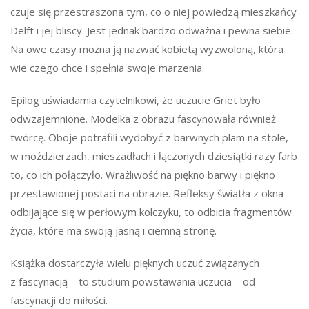
czuje się przestraszona tym, co o niej powiedzą mieszkańcy
Delft i jej bliscy. Jest jednak bardzo odważna i pewna siebie.
Na owe czasy można ją nazwać kobietą wyzwoloną, która
wie czego chce i spełnia swoje marzenia.
Epilog uświadamia czytelnikowi, że uczucie Griet było
odwzajemnione. Modelka z obrazu fascynowała również
twórcę. Oboje potrafili wydobyć z barwnych plam na stole,
w moździerzach, mieszadłach i łączonych dziesiątki razy farb
to, co ich połączyło. Wrażliwość na piękno barwy i piękno
przestawionej postaci na obrazie. Refleksy światła z okna
odbijające się w perłowym kolczyku, to odbicia fragmentów
życia, które ma swoją jasną i ciemną stronę.
Książka dostarczyła wielu pięknych uczuć związanych
z fascynacją – to studium powstawania uczucia – od
fascynacji do miłości.