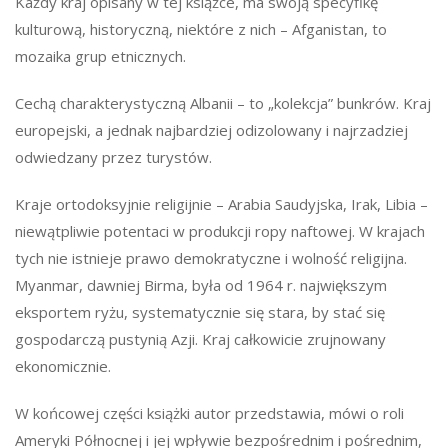
Każdy kraj opisany w tej książce, ma swoją specyfikę
kulturową, historyczną, niektóre z nich – Afganistan, to
mozaika grup etnicznych.
Cechą charakterystyczną Albanii – to „kolekcja” bunkrów. Kraj
europejski, a jednak najbardziej odizolowany i najrzadziej
odwiedzany przez turystów.
Kraje ortodoksyjnie religijnie – Arabia Saudyjska, Irak, Libia –
niewątpliwie potentaci w produkcji ropy naftowej. W krajach
tych nie istnieje prawo demokratyczne i wolność religijna.
Myanmar, dawniej Birma, była od 1964 r. największym
eksportem ryżu, systematycznie się stara, by stać się
gospodarczą pustynią Azji. Kraj całkowicie zrujnowany
ekonomicznie.
W końcowej części książki autor przedstawia, mówi o roli
Ameryki Północnej i jej wpływie bezpośrednim i pośrednim,