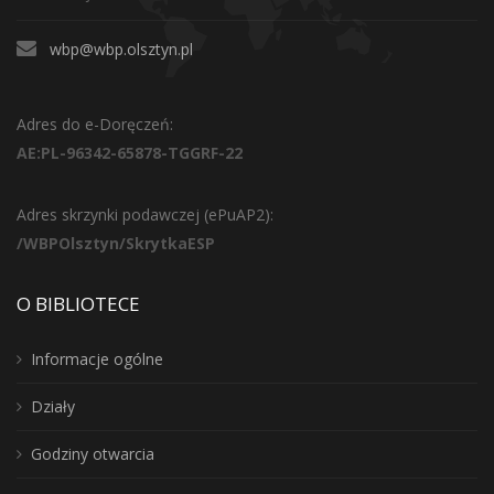
wbp@wbp.olsztyn.pl
Adres do e-Doręczeń:
AE:PL-96342-65878-TGGRF-22
Adres skrzynki podawczej (ePuAP2):
/WBPOlsztyn/SkrytkaESP
O BIBLIOTECE
Informacje ogólne
Działy
Godziny otwarcia