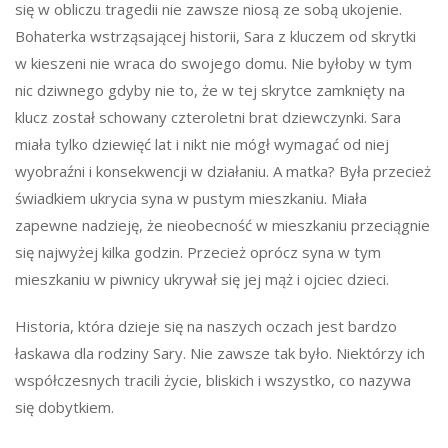
się w obliczu tragedii nie zawsze niosą ze sobą ukojenie.
Bohaterka wstrząsającej historii, Sara z kluczem od skrytki
w kieszeni nie wraca do swojego domu. Nie byłoby w tym
nic dziwnego gdyby nie to, że w tej skrytce zamknięty na
klucz został schowany czteroletni brat dziewczynki. Sara
miała tylko dziewięć lat i nikt nie mógł wymagać od niej
wyobraźni i konsekwencji w działaniu. A matka? Była przecież
świadkiem ukrycia syna w pustym mieszkaniu. Miała
zapewne nadzieję, że nieobecność w mieszkaniu przeciągnie
się najwyżej kilka godzin. Przecież oprócz syna w tym
mieszkaniu w piwnicy ukrywał się jej mąż i ojciec dzieci.
Historia, która dzieje się na naszych oczach jest bardzo
łaskawa dla rodziny Sary. Nie zawsze tak było. Niektórzy ich
współczesnych tracili życie, bliskich i wszystko, co nazywa
się dobytkiem.