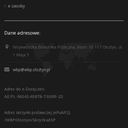
e-zasoby
Dane adresowe:
Wojewódzka Biblioteka Publiczna, biuro: 10-117 Olsztyn, ul.
1 Maja 5
wbp@wbp.olsztyn.pl
Adres do e-Doręczeń:
AE:PL-96342-65878-TGGRF-22
Adres skrzynki podawczej (ePuAP2):
/WBPOlsztyn/SkrytkaESP