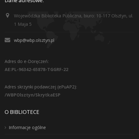
Dane adresowe:
Wojewódzka Biblioteka Publiczna, biuro: 10-117 Olsztyn, ul.
1 Maja 5
wbp@wbp.olsztyn.pl
Adres do e-Doręczeń:
AE:PL-96342-65878-TGGRF-22
Adres skrzynki podawczej (ePuAP2):
/WBPOlsztyn/SkrytkaESP
O BIBLIOTECE
Informacje ogólne