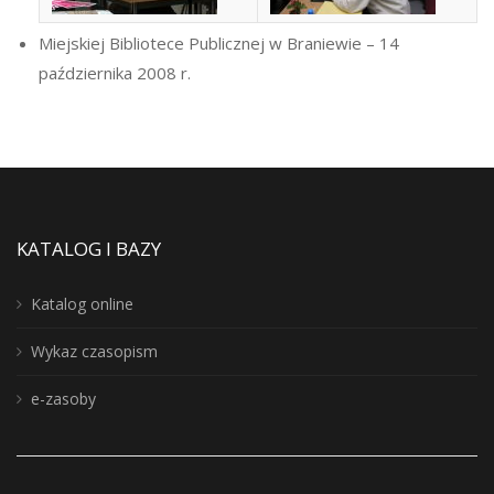
Miejskiej Bibliotece Publicznej w Braniewie – 14
października 2008 r.
KATALOG I BAZY
Katalog online
Wykaz czasopism
e-zasoby