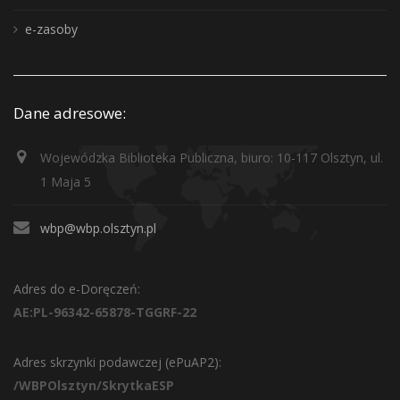
e-zasoby
Dane adresowe:
Wojewódzka Biblioteka Publiczna, biuro: 10-117 Olsztyn, ul.
1 Maja 5
wbp@wbp.olsztyn.pl
Adres do e-Doręczeń:
AE:PL-96342-65878-TGGRF-22
Adres skrzynki podawczej (ePuAP2):
/WBPOlsztyn/SkrytkaESP