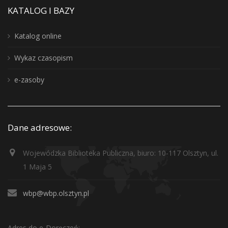
KATALOG I BAZY
Katalog online
Wykaz czasopism
e-zasoby
Dane adresowe:
Wojewódzka Biblioteka Publiczna, biuro: 10-117 Olsztyn, ul.
1 Maja 5
wbp@wbp.olsztyn.pl
Adres do e-Doręczeń: