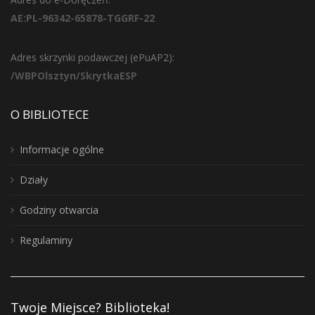
AE:PL-96342-65878-TGGRF-22
Adres skrzynki podawczej (ePuAP2):
/WBPOlsztyn/SkrytkaESP
O BIBLIOTECE
Informacje ogólne
Działy
Godziny otwarcia
Regulaminy
Twoje Miejsce? Biblioteka!