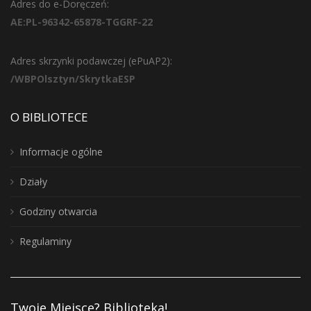
Adres do e-Doręczeń:
AE:PL-96342-65878-TGGRF-22
Adres skrzynki podawczej (ePuAP2):
/WBPOlsztyn/SkrytkaESP
O BIBLIOTECE
Informacje ogólne
Działy
Godziny otwarcia
Regulaminy
Twoje Miejsce? Biblioteka!