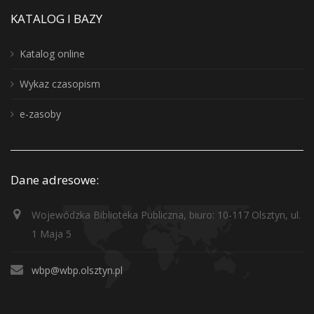
KATALOG I BAZY
Katalog online
Wykaz czasopism
e-zasoby
Dane adresowe:
Wojewódzka Biblioteka Publiczna, biuro: 10-117 Olsztyn, ul.
1 Maja 5
wbp@wbp.olsztyn.pl