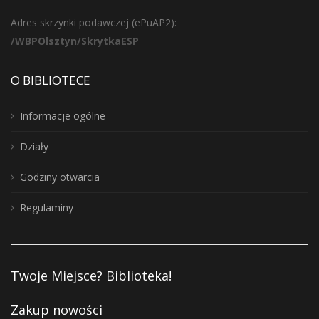
Adres skrzynki podawczej (ePuAP2):
/WBPOlsztyn/SkrytkaESP
O BIBLIOTECE
Informacje ogólne
Działy
Godziny otwarcia
Regulaminy
Twoje Miejsce? Biblioteka!
Zakup nowości