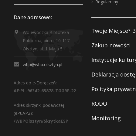
Regulaminy
Dane adresowe:
Twoje Miejsce? B
Wojewódzka Biblioteka
Publiczna, biuro: 10-117
Zakup nowości
Olsztyn, ul. 1 Maja 5
Instytucje kultur
wbp@wbp.olsztyn.pl
Deklaracja dostę
Adres do e-Doręczeń:
Polityka prywatn
AE:PL-96342-65878-TGGRF-22
RODO
Adres skrzynki podawczej
(ePuAP2):
Monitoring
/WBPOlsztyn/SkrytkaESP