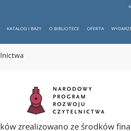
M
KATALOG I BAZY
O BIBLIOTECE
OFERTA
WYDARZ
lnictwa
oków zrealizowano ze środków fina