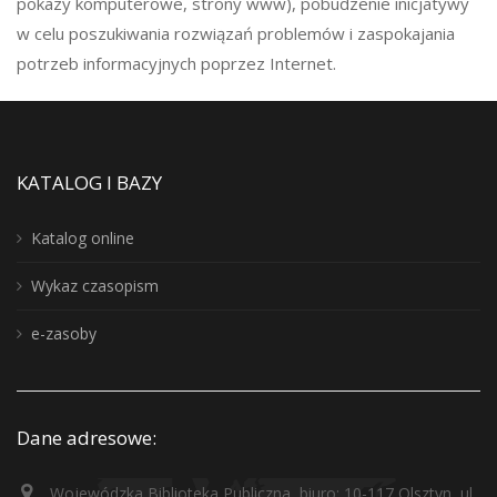
pokazy komputerowe, strony www), pobudzenie inicjatywy
w celu poszukiwania rozwiązań problemów i zaspokajania
potrzeb informacyjnych poprzez Internet.
KATALOG I BAZY
Katalog online
Wykaz czasopism
e-zasoby
Dane adresowe:
Wojewódzka Biblioteka Publiczna, biuro: 10-117 Olsztyn, ul.