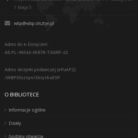
1 Maja 5
wbp@wbp.olsztyn.pl
Adres do e-Doręczeń:
AE:PL-96342-65878-TGGRF-22
Adres skrzynki podawczej (ePuAP2):
/WBPOlsztyn/SkrytkaESP
O BIBLIOTECE
Informacje ogólne
Działy
Godziny otwarcia